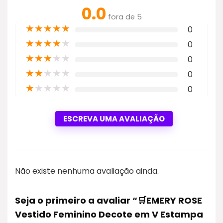
0.0
fora de 5
★
★
★
★
★
0
★
★
★
★
★
0
★
★
★
★
★
0
★
★
★
★
★
0
★
★
★
★
★
0
ESCREVA UMA AVALIAÇÃO
Não existe nenhuma avaliação ainda.
Seja o primeiro a avaliar “🛒EMERY ROSE
Vestido Feminino Decote em V Estampa