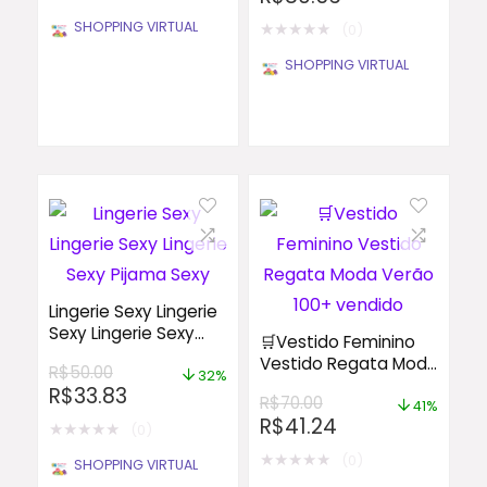
Size, Solto e
SHOPPING VIRTUAL
★
★
★
★
★
(0)
Confortável
SHOPPING VIRTUAL
Lingerie Sexy Lingerie
Sexy Lingerie Sexy
🛒Vestido Feminino
Pijama Sexy
Vestido Regata Moda
R$
50.00
32%
Verão 100+ vendido
R$
33.83
R$
70.00
41%
R$
41.24
★
★
★
★
★
(0)
★
★
★
★
★
(0)
SHOPPING VIRTUAL