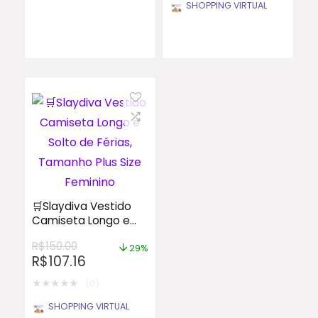
SHOPPING VIRTUAL
🛒Slaydiva Vestido
Camiseta Longo e
Solto de Férias,
R$
150.00
Tamanho Plus Size
29%
R$
107.16
Feminino
★
★
★
★
★
(0)
SHOPPING VIRTUAL