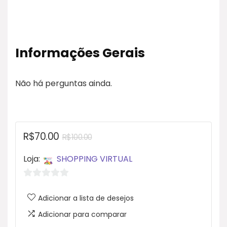
Informações Gerais
Não há perguntas ainda.
R$
70.00
R$
100.00
Loja:
SHOPPING VIRTUAL
0
Adicionar a lista de desejos
d
e
Adicionar para comparar
5