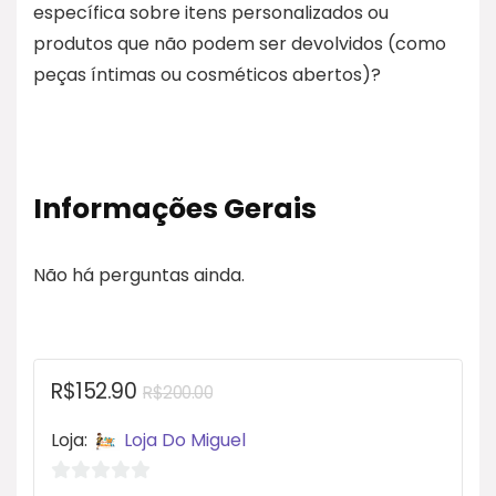
específica sobre itens personalizados ou
produtos que não podem ser devolvidos (como
peças íntimas ou cosméticos abertos)?
Informações Gerais
Não há perguntas ainda.
R$
152.90
R$
200.00
Loja:
Loja Do Miguel
0