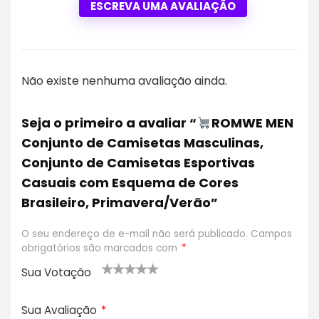
ESCREVA UMA AVALIAÇÃO
Não existe nenhuma avaliação ainda.
Seja o primeiro a avaliar “
ROMWE MEN
Conjunto de Camisetas Masculinas,
Conjunto de Camisetas Esportivas
Casuais com Esquema de Cores
Brasileiro, Primavera/Verão”
O seu endereço de e-mail não será publicado.
Campos
obrigatórios são marcados com
*
Sua Votação
1
2
3 de 5
4 de 5
5 de 5
d
de
estrel
estrelas
estrelas
Sua Avaliação
*