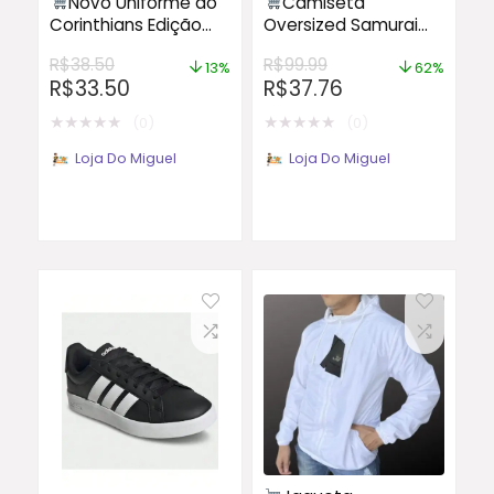
Novo Uniforme do
Camiseta
Corinthians Edição
Oversized Samurai
Away 2025/26 Versão
Japonês Sol
R$
38.50
R$
99.99
Torcedor
Vermelho Estilo Arte
13%
62%
R$
33.50
R$
37.76
Oriental REF 3329
VEST NERD
★
★
★
★
★
★
★
★
★
★
(0)
(0)
Loja Do Miguel
Loja Do Miguel