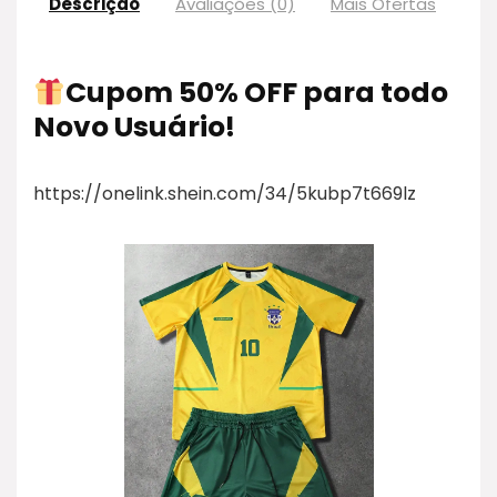
Descrição
Avaliações (0)
Mais Ofertas
Pol
Cupom 50% OFF para todo
Novo Usuário!
https://onelink.shein.com/34/5kubp7t669lz