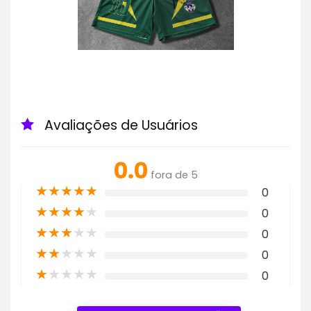
Avaliações de Usuários
0.0
fora de 5
★
★
★
★
★
0
★
★
★
★
★
0
★
★
★
★
★
0
★
★
★
★
★
0
★
★
★
★
★
0