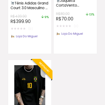
Jaqueta
Tênis Adidas Grand
CortaVento
Court 3.0 Masculino –
Masculina – Liso
Preto e Branco
R$
80.00
Casual Outono
13%
R$
439.90
9%
R$
70.00
Inverno com Cordão
R$
399.90
e Bolso Zíper 50+
★
★
★
★
★
(0)
★
★
★
★
★
vendido
(0)
Loja Do Miguel
Loja Do Miguel
DESTAQUE!