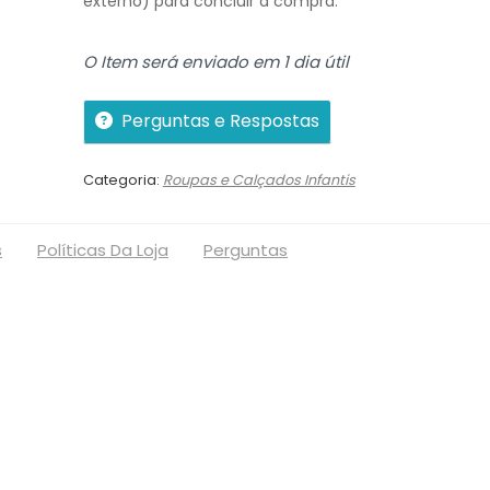
externo) para concluir a compra.
O Item será enviado em 1 dia útil
Perguntas e Respostas
Categoria:
Roupas e Calçados Infantis
s
Políticas Da Loja
Perguntas