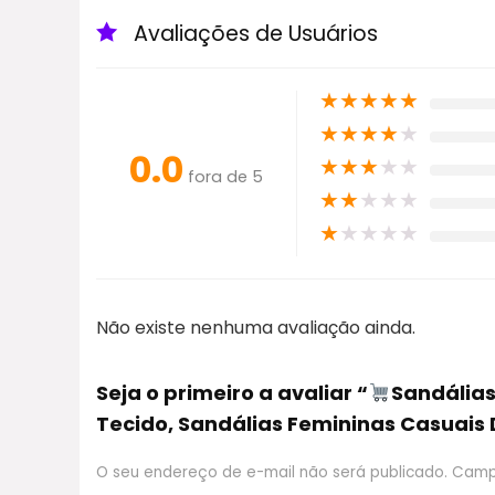
Avaliações de Usuários
★
★
★
★
★
★
★
★
★
★
0.0
★
★
★
★
★
fora de 5
★
★
★
★
★
★
★
★
★
★
Não existe nenhuma avaliação ainda.
Seja o primeiro a avaliar “
Sandálias
Tecido, Sandálias Femininas Casuais
O seu endereço de e-mail não será publicado.
Camp