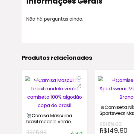
Informações Gerais
Não há perguntas ainda.
Produtos relacionados
Camiseta Ni
Sportswear Mas
Camisa Masculina
Branco
brasil modelo verão
R$
165.00
camiseta 100% algodão
R$
149.90
R$
25.99
copa do brasil
50%