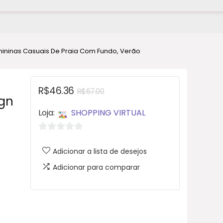
mininas Casuais De Praia Com Fundo, Verão
R$
46.36
R$
67.00
ign
Loja:
SHOPPING VIRTUAL
0
Adicionar a lista de desejos
d
e
Adicionar para comparar
5