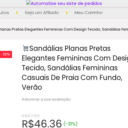
utos
Seja um Afiliado
Meu Carrinho
Planas Pretas Elegantes Femininas Com Design Tecido, Sandálias Fe
Sandálias Planas Pretas
- 31%
Elegantes Femininas Com Des
Tecido, Sandálias Femininas
Casuais De Praia Com Fundo,
Verão
Adicionar a sua avaliação
R$
67.00
R$
46.36
(-31%)