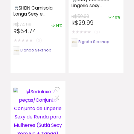
Lingerie sexy
SHEIN Camisola
presentinho com biju
Longa Sexy e
R$
50.00
bodysuit 100+
40%
Transparente com
R$
29.99
vendido
R$
74.99
Fenda Alta e Floral
14%
R$
64.74
para Mulheres, para
★
★
★
★
★
(0)
Dormir
★
★
★
★
★
(0)
Bignão Sexshop
Bignão Sexshop