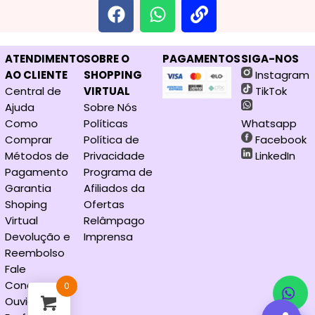
ATENDIMENTO
SOBRE O
PAGAMENTOS
SIGA-NOS
AO CLIENTE
SHOPPING
Instagram
Central de
VIRTUAL
TikTok
Ajuda
Sobre Nós
Como
Políticas
Whatsapp
Comprar
Política de
Facebook
Métodos de
Privacidade
LinkedIn
Pagam
e
nto
Programa de
Garantia
Afiliados da
Shoping
Ofertas
Virtual
Relâmpago
Devolução e
Imprensa
Reembolso
Fale
Conosco
0
Ouvidoria