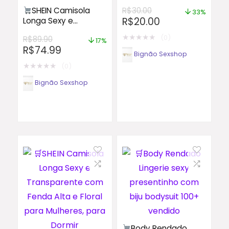
Mulheres Sensual
SHEIN Camisola
R$
30.00
200+ vendido
33%
R$
20.00
Longa Sexy e
Transparente com
★
★
★
★
★
(0)
R$
89.90
Fenda Alta e Floral
17%
R$
74.99
para Mulheres, para
Bignão Sexshop
Dormir
★
★
★
★
★
(0)
Bignão Sexshop
Body Rendado