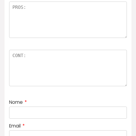
el
a
s
Nome
*
Email
*