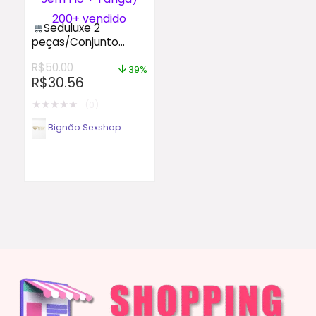
Seduluxe 2
peças/Conjunto
Conjunto de Lingerie
R$
50.00
Sexy de Renda para
39%
R$
30.56
Mulheres (Sutiã Sexy
Sem Fio + Tanga)
★
★
★
★
★
(0)
200+ vendido
Bignão Sexshop