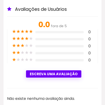
Avaliações de Usuários
0.0
fora de 5
★
★
★
★
★
0
★
★
★
★
★
0
★
★
★
★
★
0
★
★
★
★
★
0
★
★
★
★
★
0
ESCREVA UMA AVALIAÇÃO
Não existe nenhuma avaliação ainda.