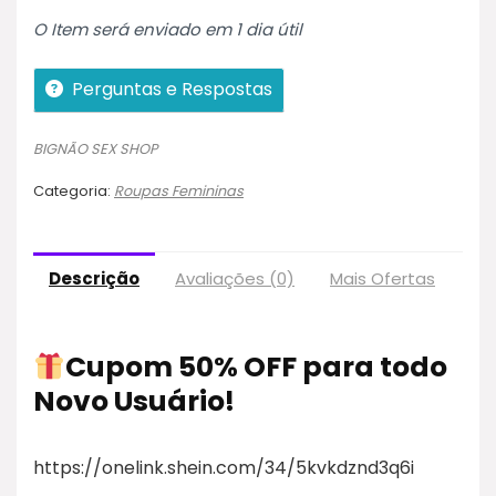
O Item será enviado em 1 dia útil
Perguntas e Respostas
BIGNÃO SEX SHOP
Categoria:
Roupas Femininas
Descrição
Avaliações (0)
Mais Ofertas
Pol
Cupom 50% OFF para todo
Novo Usuário!
https://onelink.shein.com/34/5kvkdznd3q6i