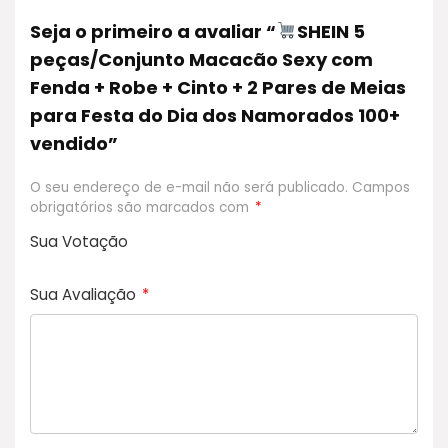
Seja o primeiro a avaliar “
SHEIN 5
peças/Conjunto Macacão Sexy com
Fenda + Robe + Cinto + 2 Pares de Meias
para Festa do Dia dos Namorados 100+
vendido”
O seu endereço de e-mail não será publicado.
Campos
obrigatórios são marcados com
*
Sua Votação
1
2
3 de 5
4 de 5
5 de 5
d
de
estrel
estrelas
estrelas
Sua Avaliação
*
e
5
as
5
estr
e
elas
st
r